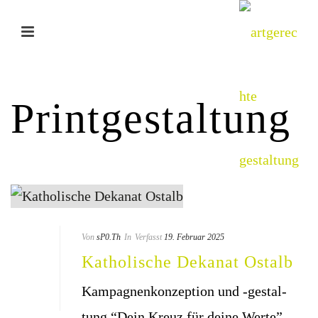
Printgestaltung
Von
sP0.Th
In
Verfasst
19. Februar 2025
Katho­li­sche Deka­nat Ostalb
Kam­pa­gnen­kon­zep­ti­on und -gestal­
tung “Dein Kreuz für dei­ne Werte”