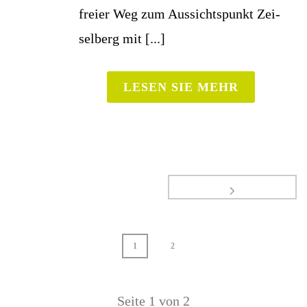
frei­er Weg zum Aus­sichts­punkt Zei­
sel­berg mit [...]
LESEN SIE MEHR
1
2
Seite
1
von
2