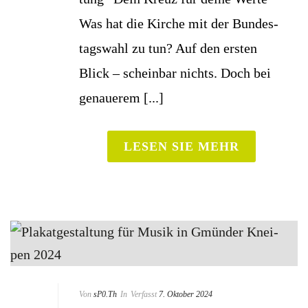
Was hat die Kir­che mit der Bun­des­
tags­wahl zu tun? Auf den ers­ten
Blick – schein­bar nichts. Doch bei
genaue­rem [...]
LESEN SIE MEHR
Von
sP0.Th
In
Verfasst
7. Oktober 2024