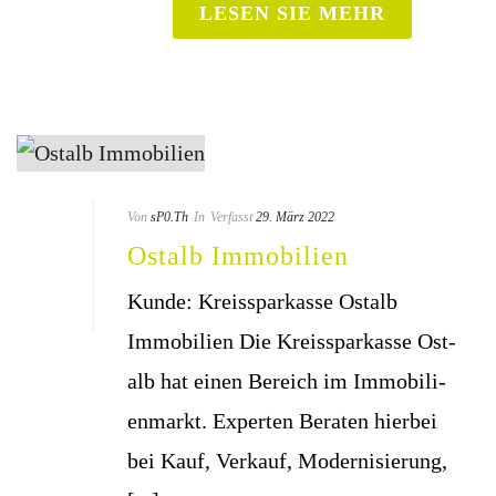
LESEN SIE MEHR
Von
sP0.Th
In
Verfasst
29. März 2022
Ost­alb Immobilien
Kun­de: Kreis­spar­kas­se Ost­alb
Immobilien Die Kreis­spar­kas­se Ost­
alb hat einen Bereich im Immo­bi­li­
en­markt. Exper­ten Bera­ten hier­bei
bei Kauf, Ver­kauf, Moder­ni­sie­rung,