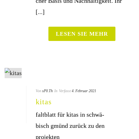
cher Basis und Nach­hal­tig­keit. Ihr
[...]
LESEN SIE MEHR
Von
sP0.Th
In
Verfasst
4. Februar 2021
kitas
falt­blatt für kitas in schwä­
bisch gmünd zurück zu den
projekten