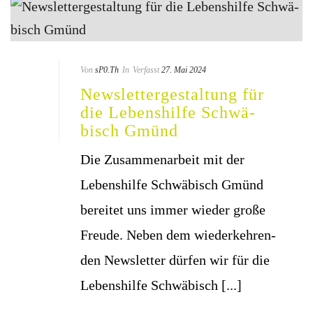
Von
sP0.Th
In
Verfasst
27. Mai 2024
News­let­ter­ge­stal­tung für
die Lebens­hil­fe Schwä­
bisch Gmünd
Die Zusam­men­ar­beit mit der
Lebens­hil­fe Schwä­bisch Gmünd
berei­tet uns immer wie­der gro­ße
Freu­de. Neben dem wie­der­keh­ren­
den News­let­ter dür­fen wir für die
Lebens­hil­fe Schwä­bisch [...]