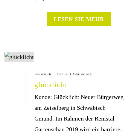
LESEN SIE MEHR
Von
sP0.Th
In
Verfasst
3. Februar 2021
glück­licht
Kun­de: Glücklicht Neu­er Bür­ger­weg
am Zei­sel­berg in Schwä­bisch
Gmünd. Im Rah­men der Rems­tal
Gar­ten­schau 2019 wird ein bar­rie­re­