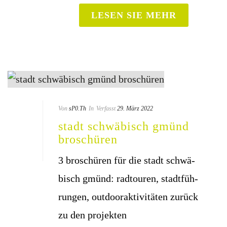
LESEN SIE MEHR
Von
sP0.Th
In
Verfasst
29. März 2022
stadt schwä­bisch gmünd
broschüren
3 bro­schü­ren für die stadt schwä­
bisch gmünd: rad­tou­ren, stadt­füh­
run­gen, outdooraktivitäten zurück
zu den projekten