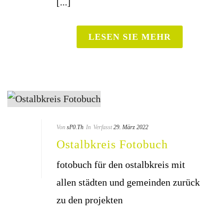
[...]
LESEN SIE MEHR
Von
sP0.Th
In
Verfasst
29. März 2022
Ost­alb­kreis Fotobuch
foto­buch für den ost­alb­kreis mit
allen städ­ten und gemeinden zurück
zu den projekten