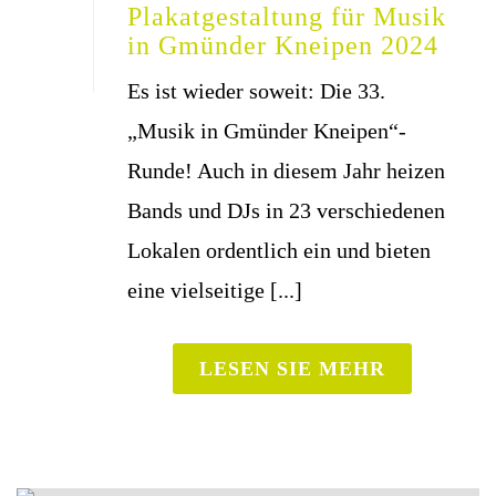
Pla­kat­ge­stal­tung für Musik
in Gmün­der Knei­pen 2024
Es ist wie­der soweit: Die 33.
„Musik in Gmün­der Kneipen“-
Runde! Auch in die­sem Jahr hei­zen
Bands und DJs in 23 ver­schie­de­nen
Loka­len ordent­lich ein und bie­ten
eine viel­sei­ti­ge [...]
LESEN SIE MEHR