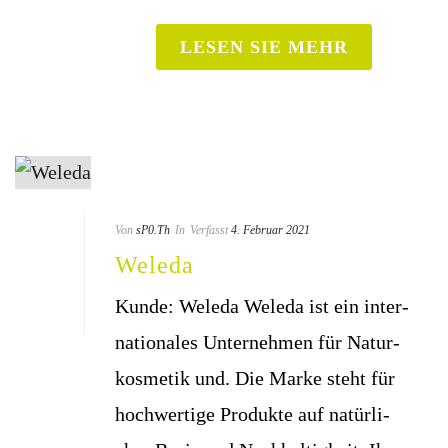
LESEN SIE MEHR
Von
sP0.Th
In
Verfasst
4. Februar 2021
Wele­da
Kun­de: Weleda Wele­da ist ein inter­
na­tio­na­les Unter­neh­men für Natur­
kos­me­tik und. Die Mar­ke steht für
hoch­wer­ti­ge Pro­duk­te auf natür­li­