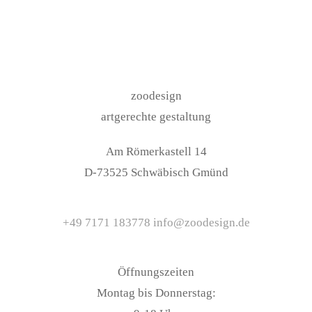
zoo­de­sign
art­ge­rech­te gestaltung
Am Römer­kas­tell 14
D-73525 Schwä­bisch Gmünd
+49 7171 183778
info@zoodesign.de
Öff­nungs­zei­ten
Mon­tag bis Don­ners­tag: