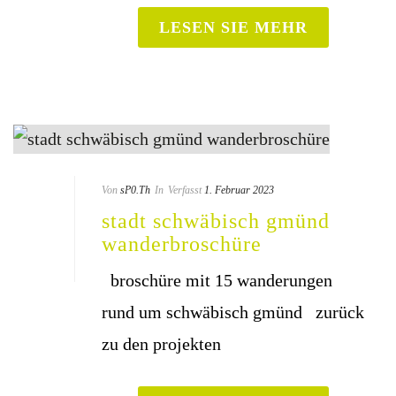
LESEN SIE MEHR
Von
sP0.Th
In
Verfasst
1. Februar 2023
stadt schwä­bisch gmünd
wanderbroschüre
bro­schü­re mit 15 wan­de­run­gen
rund um schwä­bisch gmünd zurück
zu den projekten